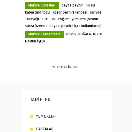
·
·
Makale Etiketleri:
beyaz peynir
ılık su
·
·
·
kabartma tozu
kaşar peyniri rendesi
sıvıyağ
·
·
·
·
Tereyağı
Tuz
un
Yoğurt
yumurta (birinin
sarısı üzerine -beyazı peynirli içte kullanılacak)
Makale Kategorileri:
BÖREK, POĞAÇA, TUZLU
HAMUR İŞLERİ
Yoruma kapalı.
TARİFLER
YEMEKLER
PASTALAR