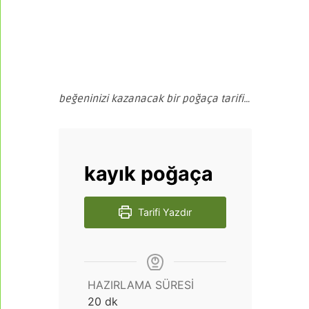
beğeninizi kazanacak bir poğaça tarifi…
kayık poğaça
Tarifi Yazdır
HAZIRLAMA SÜRESI
dakika
20
dk