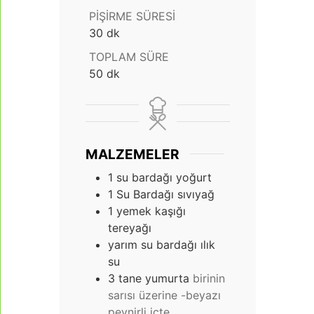
PIŞIRME SÜRESI
dakika
30
dk
TOPLAM SÜRE
dakika
50
dk
MALZEMELER
1
su bardağı yoğurt
1
Su Bardağı sıvıyağ
1
yemek kaşığı
tereyağı
yarım su bardağı ılık
su
3
tane yumurta
birinin
sarısı üzerine -beyazı
peynirli içte