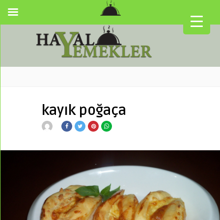
kayık poğaça
▼
▼