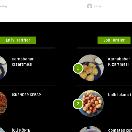
selay
selay
En İyi Tarifler
Son Tarifler
Karnabahar
Karnabahar
Kızartması
Kızartması
1
İSKENDER KEBAP
ballı lokma t
2
İÇLİ KÖFTE
domates çor