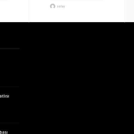
selay
atlısı
bası