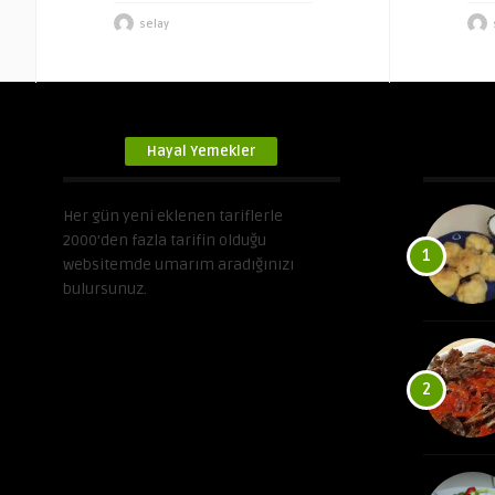
selay
Hayal Yemekler
Her gün yeni eklenen tariflerle
2000’den fazla tarifin olduğu
1
websitemde umarım aradığınızı
bulursunuz.
2