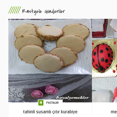
//////
Rastgele Gönderiler
PASTALAR
tahinli susamlı çıtır kurabiye
mey