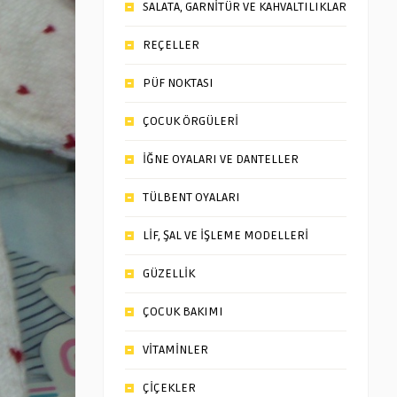
SALATA, GARNİTÜR VE KAHVALTILIKLAR
REÇELLER
PÜF NOKTASI
ÇOCUK ÖRGÜLERİ
İĞNE OYALARI VE DANTELLER
TÜLBENT OYALARI
LİF, ŞAL VE İŞLEME MODELLERİ
GÜZELLİK
ÇOCUK BAKIMI
VİTAMİNLER
ÇİÇEKLER