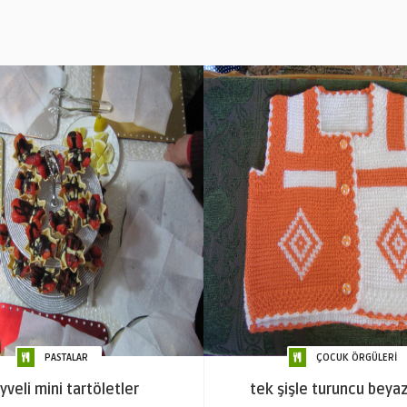
PASTALAR
ÇOCUK ÖRGÜLERİ
veli mini tartöletler
tek şişle turuncu beya