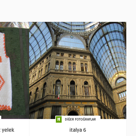
DİĞER FOTOĞRAFLAR
z yelek
italya 6