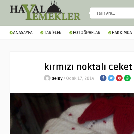
ANASAYFA
TARİFLER
FOTOĞRAFLAR
HAKKIMDA
kırmızı noktalı ceket
selay
/ Ocak 17, 2014
▼
▼