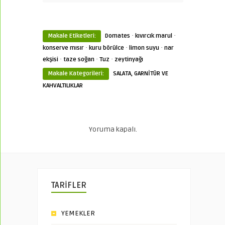
·
·
Makale Etiketleri:
Domates
kıvırcık marul
·
·
·
konserve mısır
kuru börülce
limon suyu
nar
·
·
·
ekşisi
taze soğan
Tuz
zeytinyağı
Makale Kategorileri:
SALATA, GARNİTÜR VE
KAHVALTILIKLAR
Yoruma kapalı.
TARİFLER
YEMEKLER