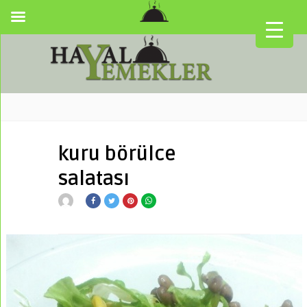
kuru börülce
salatası
▼
▼