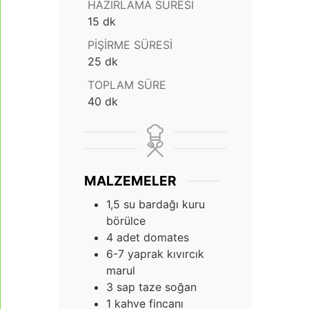
HAZIRLAMA SÜRESI
dakika
15
dk
PIŞIRME SÜRESI
dakika
25
dk
TOPLAM SÜRE
dakika
40
dk
MALZEMELER
1,5
su bardağı kuru
börülce
4
adet domates
6-7
yaprak kıvırcık
marul
3
sap taze soğan
1
kahve fincanı