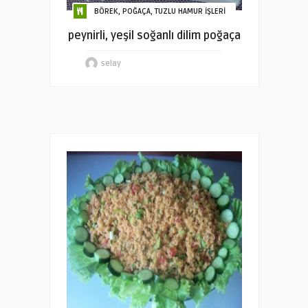
BÖREK, POĞAÇA, TUZLU HAMUR İŞLERİ
peynirli, yeşil soğanlı dilim poğaça
selay