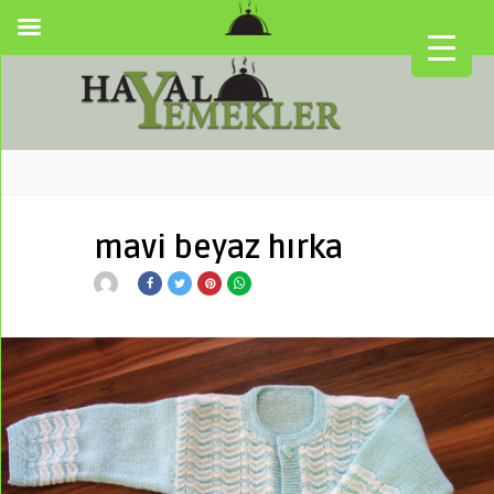
mavi beyaz hırka
▼
▼