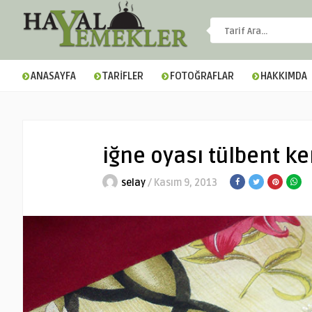
ANASAYFA
TARİFLER
FOTOĞRAFLAR
HAKKIMDA
iğne oyası tülbent ke
selay
/ Kasım 9, 2013
▼
▼