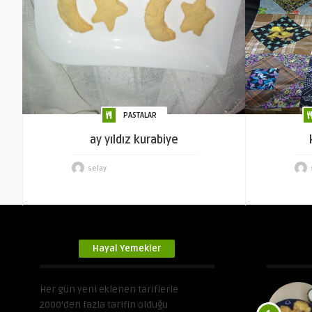
PASTALAR
ay yıldız kurabiye
selay
Hayal Yemekler
Her gün yeni eklenen tariflerle
2000’den fazla tarifin olduğu