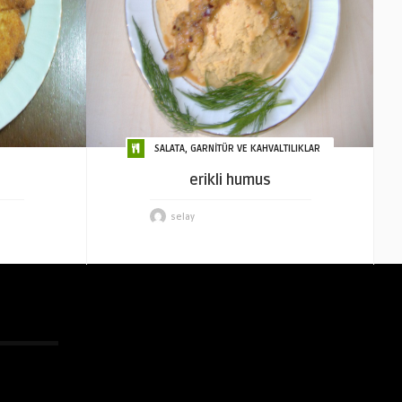
SALATA, GARNİTÜR VE KAHVALTILIKLAR
erikli humus
selay