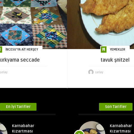
İNCESU'YA AİT HERŞEY
YEMEKLER
kırkyama seccade
tavuk şnitzel
selay
selay
En İyi Tarifler
Son Tarifler
Karnabahar
Karnabahar
Kızartması
Kızartması