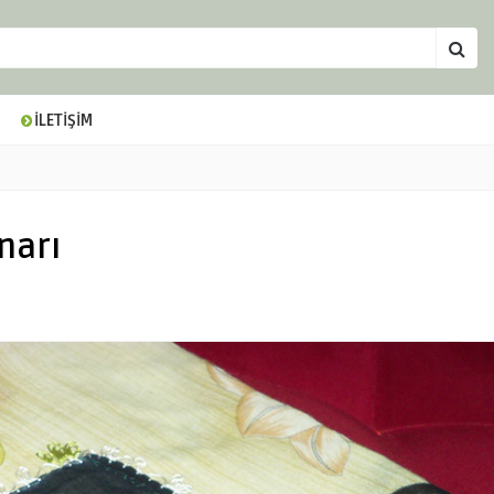
İLETİŞİM
narı