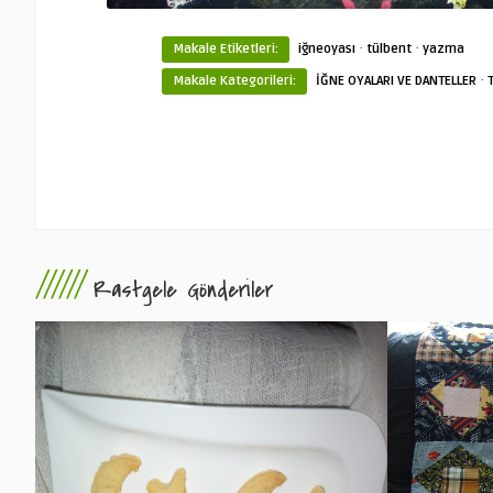
·
·
Makale Etiketleri:
iğneoyası
tülbent
yazma
·
Makale Kategorileri:
İĞNE OYALARI VE DANTELLER
//////
Rastgele Gönderiler