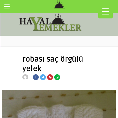
robası saç örgülü
yelek
▼
▼