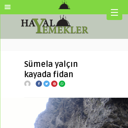
Sümela yalçın
kayada fidan
▼
▼