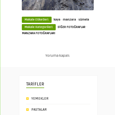
·
·
Makale Etiketleri:
kaya
manzara
sümela
·
Makale Kategorileri:
DİĞER FOTOĞRAFLAR
MANZARA FOTOĞRAFLARI
Yoruma kapalı.
TARİFLER
YEMEKLER
PASTALAR