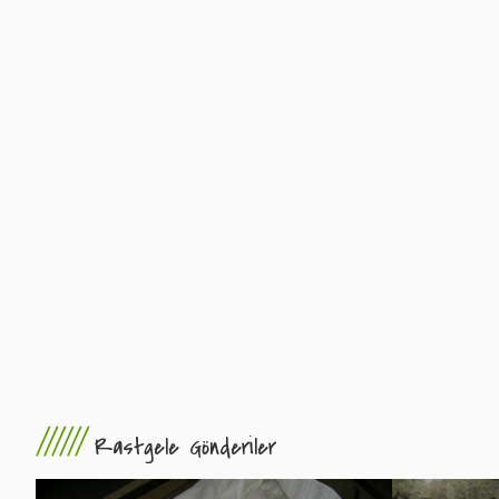
//////
Rastgele Gönderiler