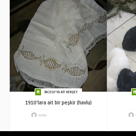
İNCESU'YA AİT HERŞEY
1910’lara ait bir peşkir (havlu)
selay