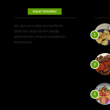
Hayal Yemekler
Her gün yeni eklenen tariflerle
2000’den fazla tarifin olduğu
1
websitemde umarım aradığınızı
bulursunuz.
2
3