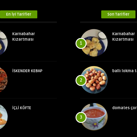
En İyi Tarifler
Son Tarifler
Karnabahar
Karnabahar
Kızartması
Kızartması
1
İSKENDER KEBAP
ballı lokma t
2
İÇLİ KÖFTE
domates çor
3