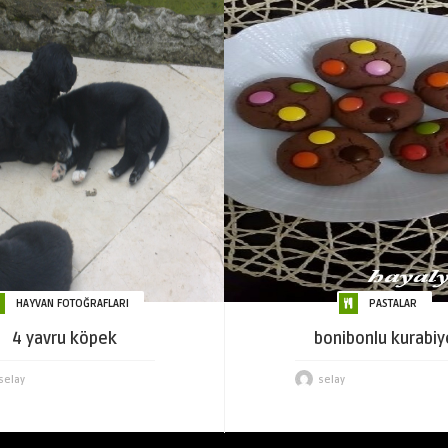
HAYVAN FOTOĞRAFLARI
PASTALAR
4 yavru köpek
bonibonlu kurabiy
selay
selay