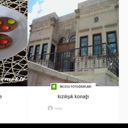
İNCESU FOTOĞRAFLARI
e
kızılışık konağı
selay