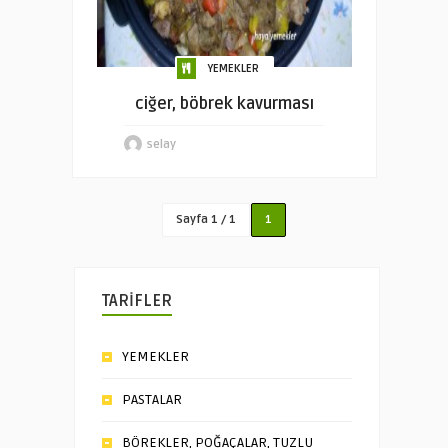
YEMEKLER
ciğer, böbrek kavurması
selay
Sayfa 1 / 1
1
TARİFLER
YEMEKLER
PASTALAR
BÖREKLER, POĞAÇALAR, TUZLU