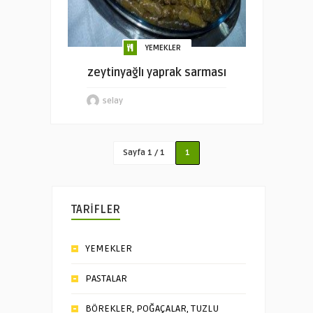
YEMEKLER
zeytinyağlı yaprak sarması
selay
Sayfa 1 / 1
1
TARİFLER
YEMEKLER
PASTALAR
BÖREKLER, POĞAÇALAR, TUZLU