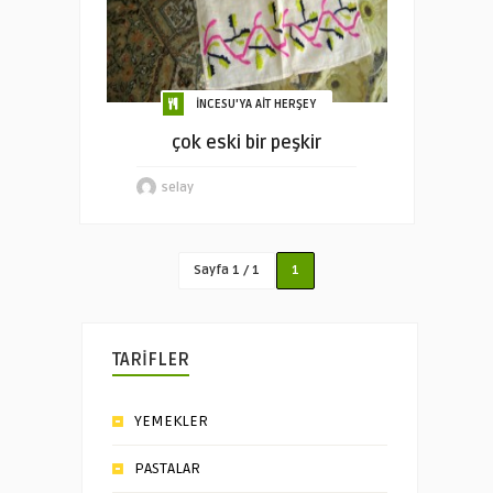
İNCESU'YA AİT HERŞEY
çok eski bir peşkir
selay
Sayfa 1 / 1
1
TARİFLER
YEMEKLER
PASTALAR