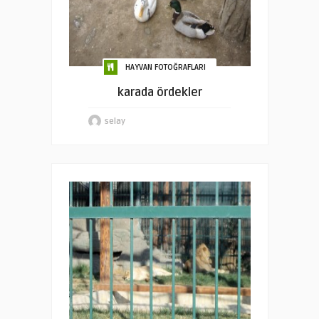
HAYVAN FOTOĞRAFLARI
karada ördekler
selay