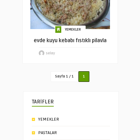
YEMEKLER
evde kuyu kebabı fıstıklı pilavla
selay
Sayfa 1 / 1
1
TARİFLER
YEMEKLER
PASTALAR