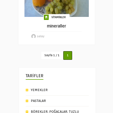
VİTAMİNLER
mineraller
selay
Sayfa 1 / 1
1
TARİFLER
YEMEKLER
PASTALAR
BÖREKLER, POĞAÇALAR, TUZLU