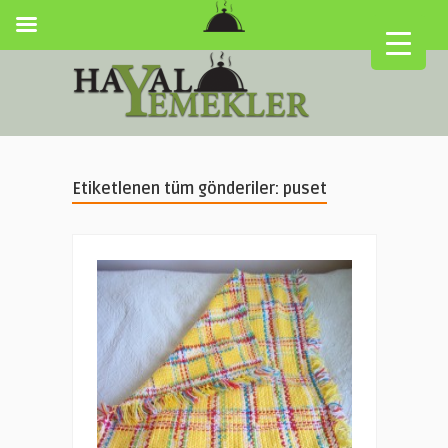
Etiketlenen tüm gönderiler: puset
▼
▼