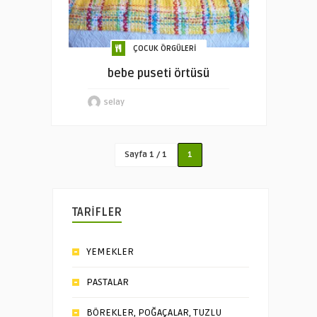
ÇOCUK ÖRGÜLERİ
bebe puseti örtüsü
selay
Sayfa 1 / 1
1
TARİFLER
YEMEKLER
PASTALAR
BÖREKLER, POĞAÇALAR, TUZLU