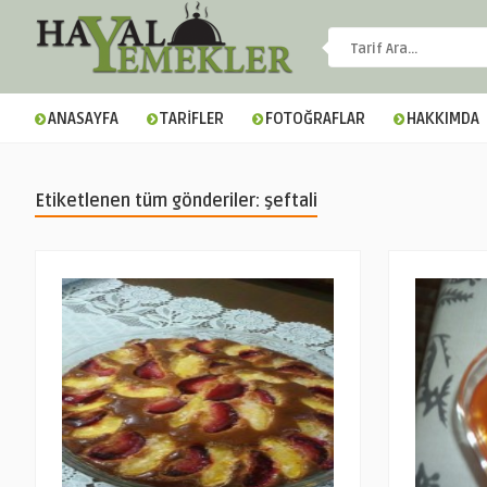
ANASAYFA
TARİFLER
FOTOĞRAFLAR
HAKKIMDA
Etiketlenen tüm gönderiler: şeftali
▼
▼