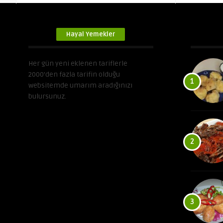
Hayal Yemekler
Her gün yeni eklenen tariflerle
2000’den fazla tarifin olduğu
1
websitemde umarım aradığınızı
bulursunuz.
2
3