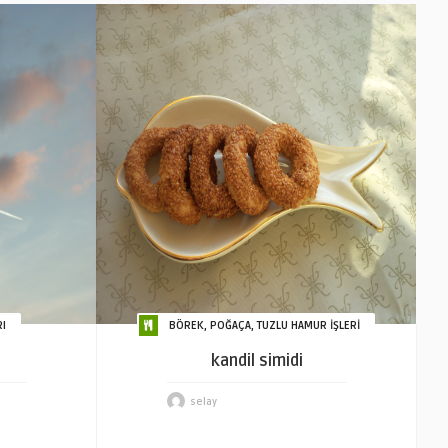
I
BÖREK, POĞAÇA, TUZLU HAMUR İŞLERİ
kandil simidi
selay