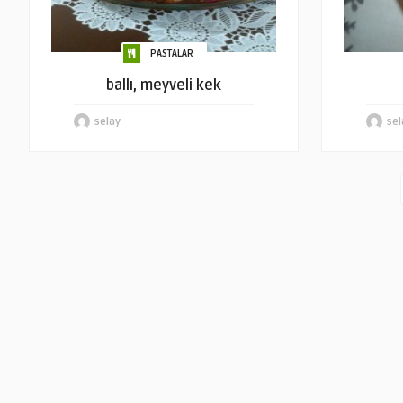
PASTALAR
ballı, meyveli kek
selay
sel