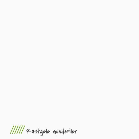
//////
Rastgele Gönderiler