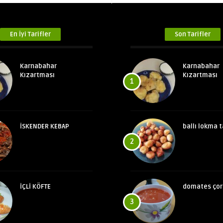
En İyi Tarifler
Son Tarifler
Karnabahar
Karnabahar
Kızartması
Kızartması
1
İSKENDER KEBAP
ballı lokma t
2
İÇLİ KÖFTE
domates çor
3