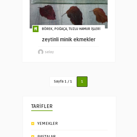
BÖREK, POĞAÇA, TUZLU HAMUR İŞLERİ
zeytinli minik ekmekler
selay
Sayfa 1 / 1
1
TARİFLER
YEMEKLER
PASTALAR