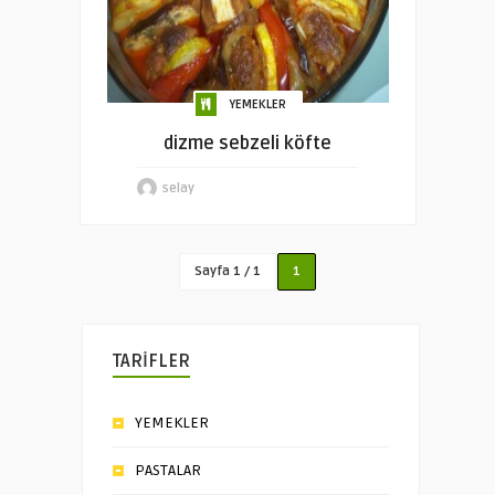
YEMEKLER
dizme sebzeli köfte
selay
Sayfa 1 / 1
1
TARİFLER
YEMEKLER
PASTALAR