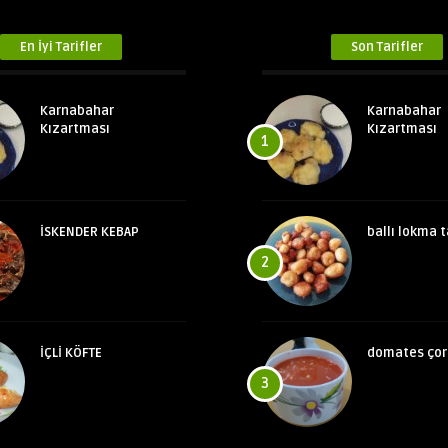
En İyi Tarifler
Son Tarifler
Karnabahar
Karnabahar
Kızartması
Kızartması
1
İSKENDER KEBAP
ballı lokma t
2
İÇLİ KÖFTE
domates çor
3