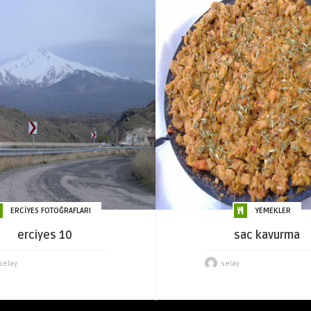
ERCİYES FOTOĞRAFLARI
YEMEKLER
erciyes 10
sac kavurma
selay
selay