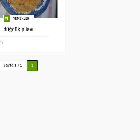
YEMEKLER
düğcük pilavı
ay
Sayfa 1 / 1
1