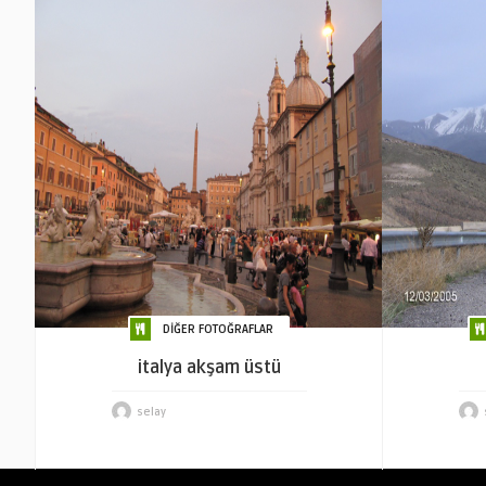
DİĞER FOTOĞRAFLAR
italya akşam üstü
selay