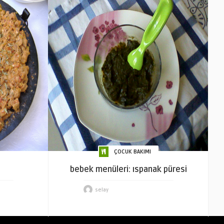
ÇOCUK BAKIMI
bebek menüleri: ıspanak püresi
selay