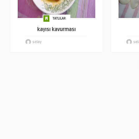
TATLILAR
kayısı kavurması
selay
sel