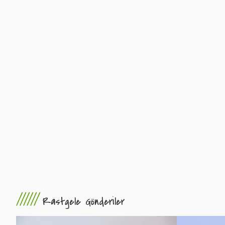
//////
Rastgele Gönderiler