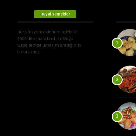
Hayal Yemekler
Her gün yeni eklenen tariflerle
2000’den fazla tarifin olduğu
1
websitemde umarım aradığınızı
bulursunuz.
2
3