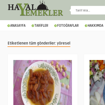
ANASAYFA
TARİFLER
FOTOĞRAFLAR
HAKKIMDA
Etiketlenen tüm gönderiler: yöresel
▼
▼