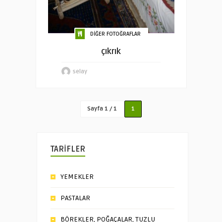
DİĞER FOTOĞRAFLAR
çıkrık
selay
Sayfa 1 / 1
1
TARİFLER
YEMEKLER
PASTALAR
BÖREKLER, POĞAÇALAR, TUZLU