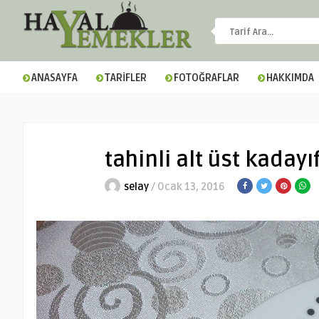
ANASAYFA
TARİFLER
FOTOĞRAFLAR
HAKKIMDA
tahinli alt üst kadayı
selay
/ Ocak 13, 2016
▼
▼