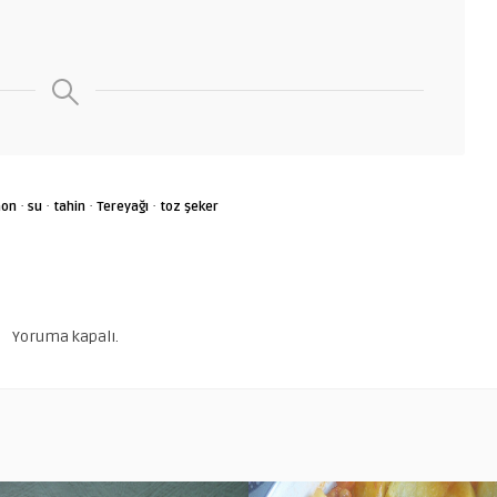
·
·
·
·
mon
su
tahin
Tereyağı
toz şeker
Yoruma kapalı.