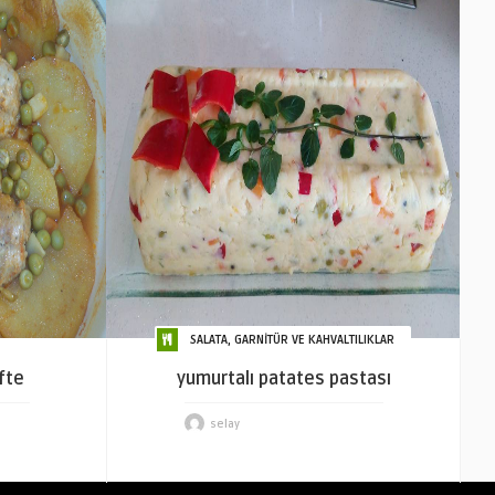
SALATA, GARNİTÜR VE KAHVALTILIKLAR
öfte
yumurtalı patates pastası
selay