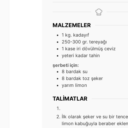
MALZEMELER
1
kg.
kadayıf
250-300
gr.
tereyağı
1
kase iri dövülmüş ceviz
yeteri kadar tahin
şerbeti için:
8
bardak su
8
bardak toz şeker
yarım limon
TALIMATLAR
İlk olarak şeker ve su bir tenc
limon kabuğuyla beraber ekleni