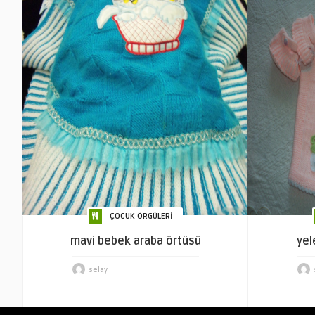
ÇOCUK ÖRGÜLERİ
mavi bebek araba örtüsü
yel
selay