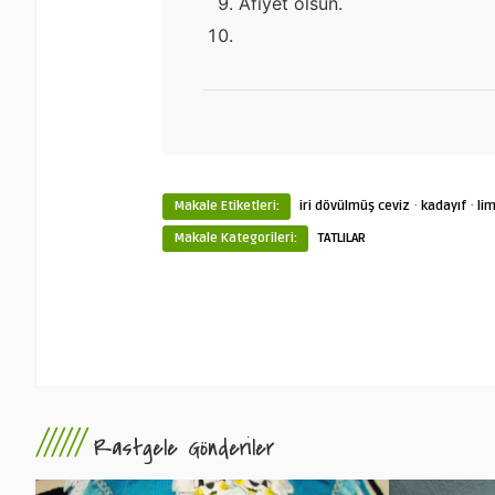
Afiyet olsun.
·
·
Makale Etiketleri:
iri dövülmüş ceviz
kadayıf
li
Makale Kategorileri:
TATLILAR
//////
Rastgele Gönderiler