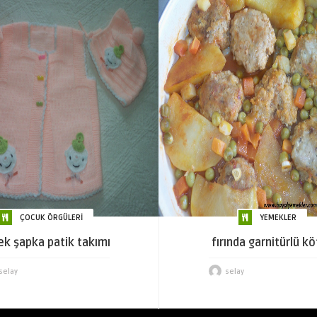
ÇOCUK ÖRGÜLERİ
YEMEKLER
ek şapka patik takımı
fırında garnitürlü k
selay
selay