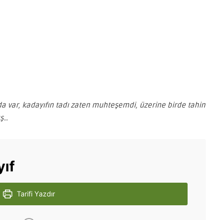
da var, kadayıfın tadı zaten muhteşemdi, üzerine birde tahin
uş…
yıf
Tarifi Yazdır