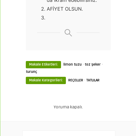
AFİYET OLSUN.
·
·
Makale Etiketleri:
limon tuzu
toz şeker
turunç
·
Makale Kategorileri:
REÇELLER
TATLILAR
Yoruma kapalı.