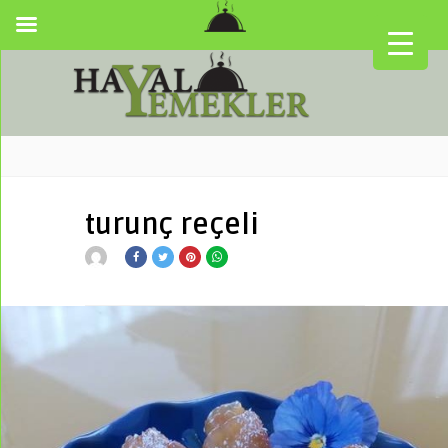
turunç reçeli
▼
▼