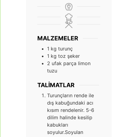
MALZEMELER
1
kg
turunç
1
kg
toz şeker
2
ufak parça limon
tuzu
TALIMATLAR
Turunçların rende ile
dış kabuğundaki acı
kısım rendelenir. 5-6
dilim halinde kesilip
kabukları
soyulur.Soyulan