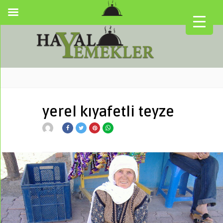
yerel kıyafetli teyze
▼
▼