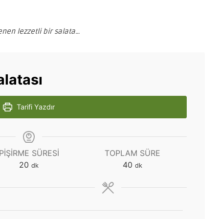
nen lezzetli bir salata…
alatası
Tarifi Yazdır
PIŞIRME SÜRESI
TOPLAM SÜRE
dakika
dakika
20
40
dk
dk