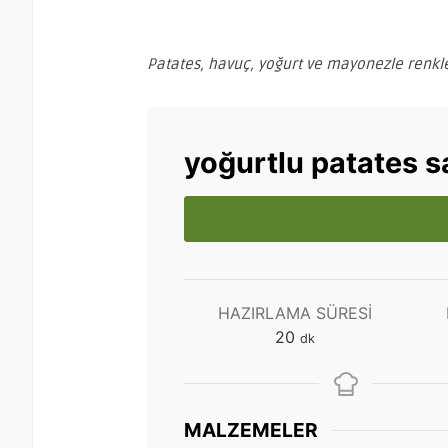
Patates, havuç, yoğurt ve mayonezle renkle
yoğurtlu patates s
HAZIRLAMA SÜRESI
dakika
20
dk
MALZEMELER