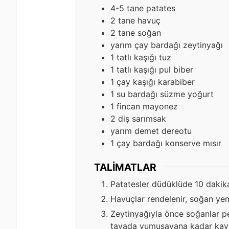
4-5
tane patates
2
tane havuç
2
tane soğan
yarım çay bardağı zeytinyağı
1
tatlı kaşığı tuz
1
tatlı kaşığı pul biber
1
çay kaşığı karabiber
1
su bardağı süzme yoğurt
1
fincan mayonez
2
diş sarımsak
yarım demet dereotu
1
çay bardağı konserve mısır
TALIMATLAR
Patatesler düdüklüde 10 dakika 
Havuçlar rendelenir, soğan yem
Zeytinyağıyla önce soğanlar pe
tavada yumuşayana kadar kavr