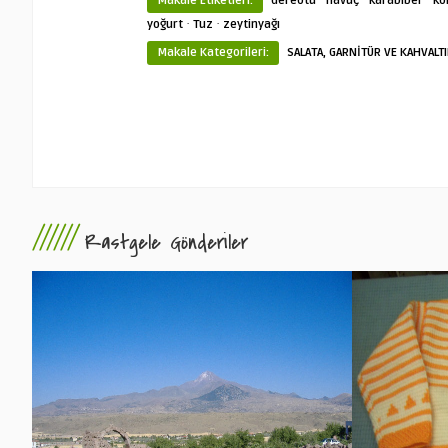
Makale Etiketleri:
dereotu
havuç
karabiber
ko
·
·
yoğurt
Tuz
zeytinyağı
Makale Kategorileri:
SALATA, GARNİTÜR VE KAHVALTI
//////
Rastgele Gönderiler