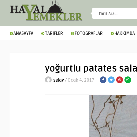
ANASAYFA
TARİFLER
FOTOĞRAFLAR
HAKKIMDA
yoğurtlu patates sala
selay
/ Ocak 4, 2017
▼
▼