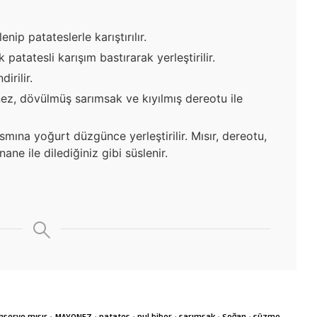
nip patateslerle karıştırılır.
k patatesli karışım bastırarak yerleştirilir.
irilir.
, dövülmüş sarımsak ve kıyılmış dereotu ile
smına yoğurt düzgünce yerleştirilir. Mısır, dereotu,
ane ile dilediğiniz gibi süslenir.
·
·
·
·
·
·