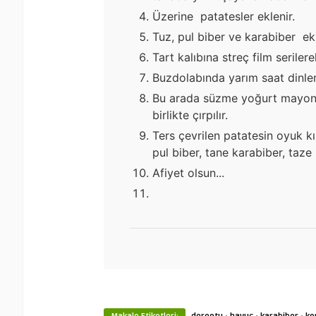
Üzerine patatesler eklenir.
Tuz, pul biber ve karabiber ekle
Tart kalıbına streç film serilere
Buzdolabında yarım saat dinlend
Bu arada süzme yoğurt mayonez
birlikte çırpılır.
Ters çevrilen patatesin oyuk kı
pul biber, tane karabiber, taze n
Afiyet olsun...
·
·
·