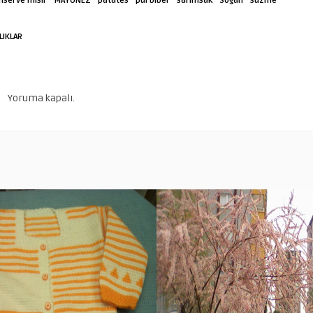
nserve mısır
MAYONEZ
patates
pul biber
sarımsak
Soğan
süzme
LIKLAR
Yoruma kapalı.