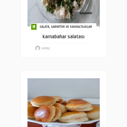
SALATA, GARNİTÜR VE KAHVALTILIKLAR
karnabahar salatası
selay