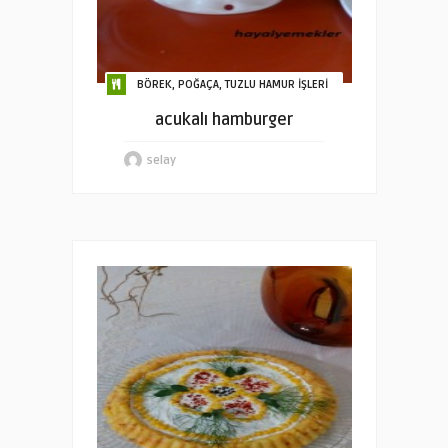
BÖREK, POĞAÇA, TUZLU HAMUR İŞLERİ
acukalı hamburger
selay