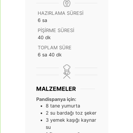
HAZIRLAMA SÜRESI
saat
6
sa
PIŞIRME SÜRESI
dakika
40
dk
TOPLAM SÜRE
saat
dakika
6
sa
40
dk
MALZEMELER
Pandispanya için:
8
tane yumurta
2
su bardağı toz şeker
3
yemek kaşığı kaynar
su