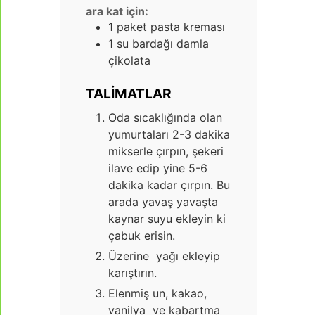
ara kat için:
1
paket pasta kreması
1
su bardağı damla
çikolata
TALIMATLAR
Oda sıcaklığında olan
yumurtaları 2-3 dakika
mikserle çırpın, şekeri
ilave edip yine 5-6
dakika kadar çırpın. Bu
arada yavaş yavaşta
kaynar suyu ekleyin ki
çabuk erisin.
Üzerine yağı ekleyip
karıştırın.
Elenmiş un, kakao,
vanilya ve kabartma