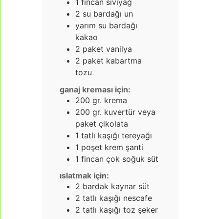
1
fincan sıvıyağ
2
su bardağı un
yarım su bardağı
kakao
2
paket vanilya
2
paket kabartma
tozu
ganaj kreması için:
200
gr.
krema
200
gr.
kuvertür veya
paket çikolata
1
tatlı kaşığı tereyağı
1
poşet krem şanti
1
fincan çok soğuk süt
ıslatmak için:
2
bardak kaynar süt
2
tatlı kaşığı nescafe
2
tatlı kaşığı toz şeker