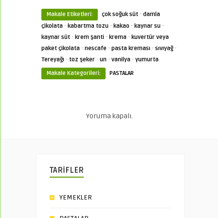
·
Makale Etiketleri:
çok soğuk süt
damla
·
·
·
·
çikolata
kabartma tozu
kakao
kaynar su
·
·
·
kaynar süt
krem şanti
krema
kuvertür veya
·
·
·
·
paket çikolata
nescafe
pasta kreması
sıvıyağ
·
·
·
·
Tereyağı
toz şeker
un
vanilya
yumurta
Makale Kategorileri:
PASTALAR
Yoruma kapalı.
TARİFLER
YEMEKLER