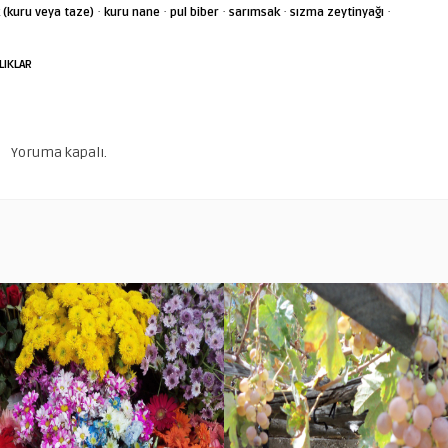
·
·
·
·
·
 (kuru veya taze)
kuru nane
pul biber
sarımsak
sızma zeytinyağı
LIKLAR
Yoruma kapalı.