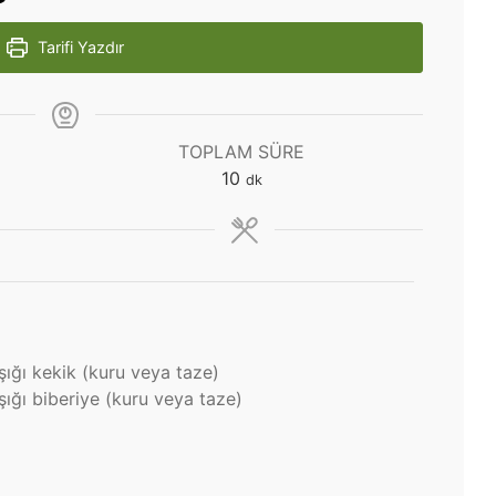
Tarifi Yazdır
TOPLAM SÜRE
dakika
10
dk
şığı kekik (kuru veya taze)
şığı biberiye (kuru veya taze)