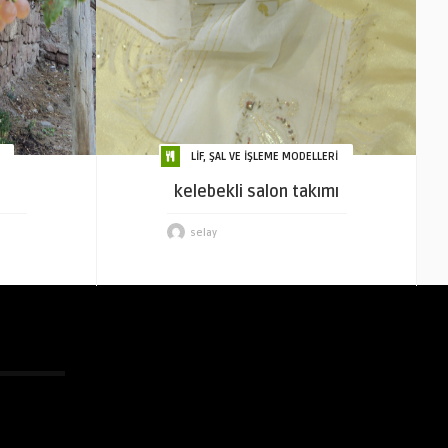
LİF, ŞAL VE İŞLEME MODELLERİ
kelebekli salon takımı
selay