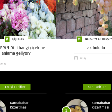
ÇİÇEKLER
İNCESU'YA AİT HERŞEY
ERİN DİLİ hangi çiçek ne
ak buludu
anlama geliyor?
selay
selay
En İyi Tarifler
Son Tarifler
Karnabahar
Karnabahar
Kızartması
Kızartması
1