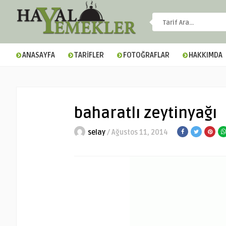
ANASAYFA
TARİFLER
FOTOĞRAFLAR
HAKKIMDA
baharatlı zeytinyağı
selay
/ Ağustos 11, 2014
▼
▼