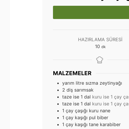
HAZIRLAMA SÜRESI
dakika
10
dk
MALZEMELER
yarım litre sızma zeytinyağı
2
diş sarımsak
taze ise 1 dal
kuru ise 1 çay ça
taze ise 1 dal
kuru ise 1 çay ça
1
çay çaşığı kuru nane
1
çay kaşığı pul biber
1
çay kaşığı tane karabiber