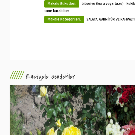
·
Makale Etiketleri:
biberiye (kuru veya taze)
kekik
tane karabiber
Makale Kategorileri:
SALATA, GARNİTÜR VE KAHVALTI
//////
Rastgele Gönderiler