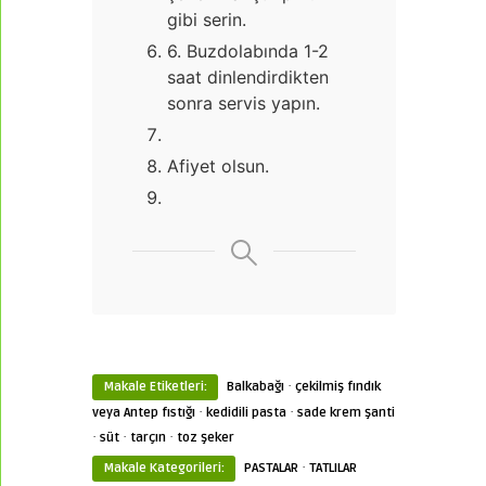
gibi serin.
6. Buzdolabında 1-2
saat dinlendirdikten
sonra servis yapın.
Afiyet olsun.
·
Makale Etiketleri:
Balkabağı
çekilmiş fındık
·
·
veya Antep fıstığı
kedidili pasta
sade krem şanti
·
·
·
süt
tarçın
toz şeker
·
Makale Kategorileri:
PASTALAR
TATLILAR