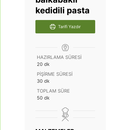
kedidili pasta
Tarifi Yazdır
HAZIRLAMA SÜRESI
dakika
20
dk
PIŞIRME SÜRESI
dakika
30
dk
TOPLAM SÜRE
dakika
50
dk