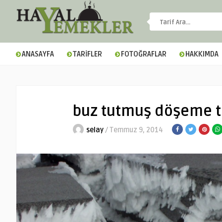
ANASAYFA
TARİFLER
FOTOĞRAFLAR
HAKKIMDA
buz tutmuş döşeme t
selay
/ Temmuz 9, 2014
▼
▼