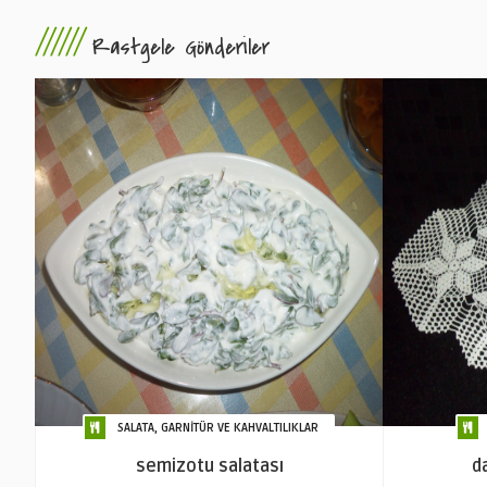
//////
Rastgele Gönderiler
SALATA, GARNİTÜR VE KAHVALTILIKLAR
semizotu salatası
d