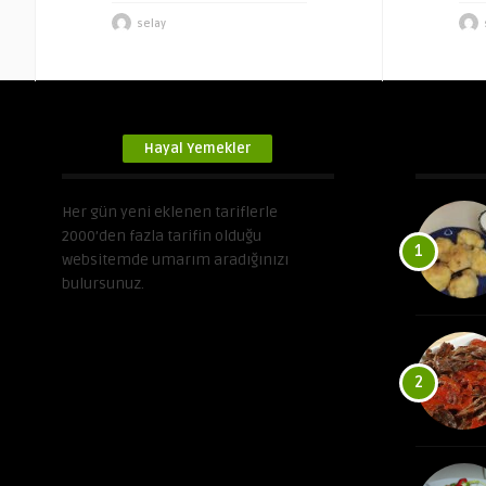
selay
Hayal Yemekler
Her gün yeni eklenen tariflerle
2000’den fazla tarifin olduğu
1
websitemde umarım aradığınızı
bulursunuz.
2