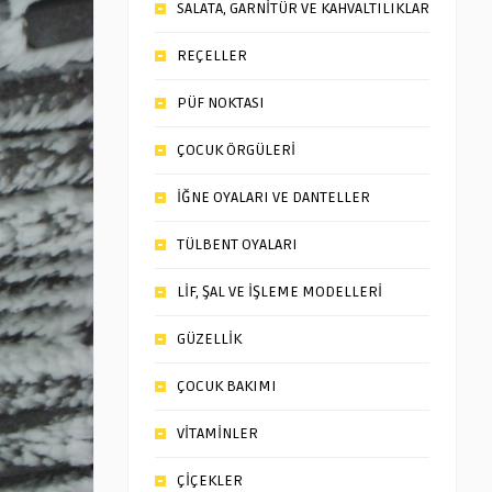
SALATA, GARNİTÜR VE KAHVALTILIKLAR
REÇELLER
PÜF NOKTASI
ÇOCUK ÖRGÜLERİ
İĞNE OYALARI VE DANTELLER
TÜLBENT OYALARI
LİF, ŞAL VE İŞLEME MODELLERİ
GÜZELLİK
ÇOCUK BAKIMI
VİTAMİNLER
ÇİÇEKLER