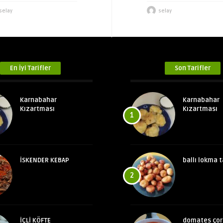
selay
selay
En İyi Tarifler
Son Tarifler
Karnabahar
Karnabahar
Kızartması
Kızartması
1
İSKENDER KEBAP
ballı lokma t
2
İÇLİ KÖFTE
domates çor