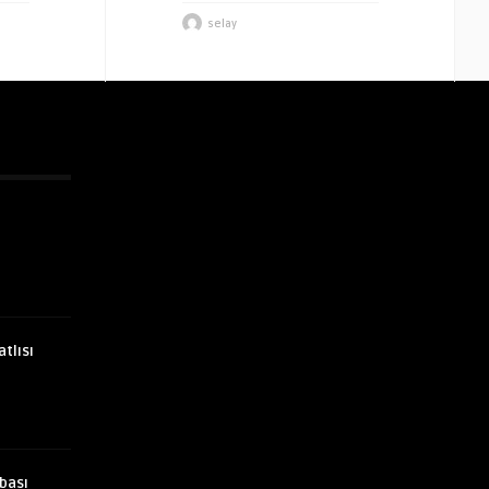
selay
atlısı
bası