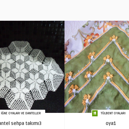
İĞNE OYALARI VE DANTELLER
TÜLBENT OYALARI
antel sehpa takımı3
oya1