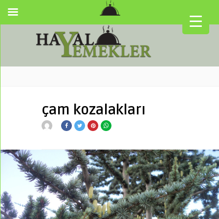
çam kozalakları
▼
▼