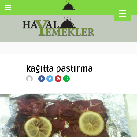
kağıtta pastırma
▼
▼