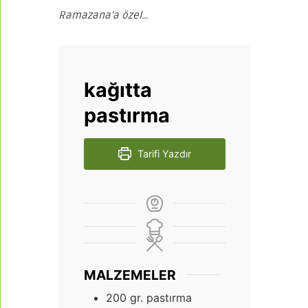
Ramazana’a özel…
kağıtta
pastırma
Tarifi Yazdır
MALZEMELER
200
gr.
pastırma