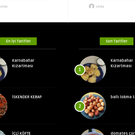
selay
selay
En İyi Tarifler
Son Tarifler
Karnabahar
Karnabahar
Kızartması
Kızartması
1
İSKENDER KEBAP
ballı lokma t
2
İÇLİ KÖFTE
domates çor