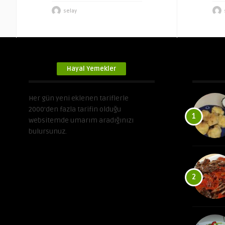
selay
Hayal Yemekler
Her gün yeni eklenen tariflerle
2000’den fazla tarifin olduğu
1
websitemde umarım aradığınızı
bulursunuz.
2