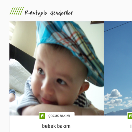
//////
Rastgele Gönderiler
ÇOCUK BAKIMI
bebek bakımı