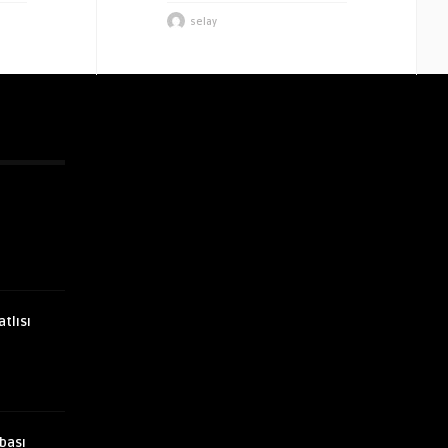
selay
atlısı
bası