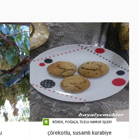
BÖREK, POĞAÇA, TUZLU HAMUR İŞLERİ
u
çörekotlu, susamlı kurabiye