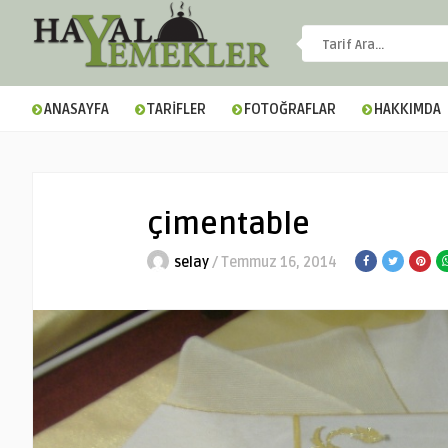
ANASAYFA
TARİFLER
FOTOĞRAFLAR
HAKKIMDA
çimentable
selay
/ Temmuz 16, 2014
▼
▼