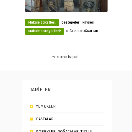
·
Makale Etiketleri:
beştepeler
kayseri
Makale Kategorileri:
DİĞER FOTOĞRAFLAR
Yoruma kapalı.
TARİFLER
YEMEKLER
PASTALAR
BÖREKLER, POĞAÇALAR, TUZLU