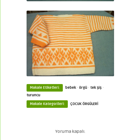
·
·
·
Makale Etiketleri:
bebek
örgü
tek şiş
turuncu
Makale Kategorileri:
ÇOCUK ÖRGÜLERİ
Yoruma kapalı.