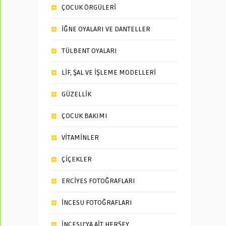
ÇOCUK ÖRGÜLERİ
İĞNE OYALARI VE DANTELLER
TÜLBENT OYALARI
LİF, ŞAL VE İŞLEME MODELLERİ
GÜZELLİK
ÇOCUK BAKIMI
VİTAMİNLER
ÇİÇEKLER
ERCİYES FOTOĞRAFLARI
İNCESU FOTOĞRAFLARI
İNCESU’YA AİT HERŞEY