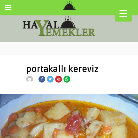
portakallı kereviz
▼
▼