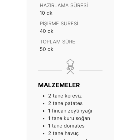
HAZIRLAMA SÜRESI
dakika
10
dk
PIŞIRME SÜRESI
dakika
40
dk
TOPLAM SÜRE
dakika
50
dk
MALZEMELER
2
tane kereviz
2
tane patates
1
fincan zeytinyağı
1
tane kuru soğan
1
tane domates
2
tane havuç