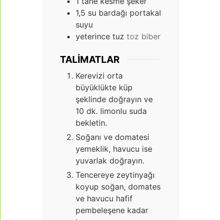
1
tane kesme şeker
1,5
su bardağı portakal
suyu
yeterince tuz
toz biber
TALIMATLAR
Kerevizi orta
büyüklükte küp
şeklinde doğrayın ve
10 dk. limonlu suda
bekletin.
Soğanı ve domatesi
yemeklik, havucu ise
yuvarlak doğrayın.
Tencereye zeytinyağı
koyup soğan, domates
ve havucu hafif
pembeleşene kadar