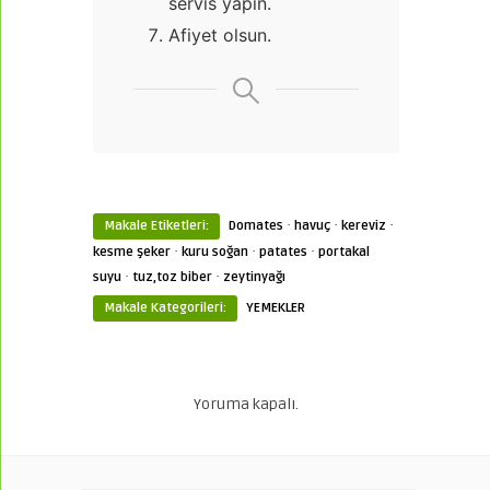
servis yapın.
Afiyet olsun.
·
·
·
Makale Etiketleri:
Domates
havuç
kereviz
·
·
·
kesme şeker
kuru soğan
patates
portakal
·
·
suyu
tuz,toz biber
zeytinyağı
Makale Kategorileri:
YEMEKLER
Yoruma kapalı.