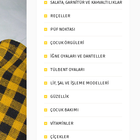
SALATA, GARNİTÜR VE KAHVALTILIKLAR
REÇELLER
PÜF NOKTASI
ÇOCUK ÖRGÜLERİ
İĞNE OYALARI VE DANTELLER
TÜLBENT OYALARI
LİF, ŞAL VE İŞLEME MODELLERİ
GÜZELLİK
ÇOCUK BAKIMI
VİTAMİNLER
ÇİÇEKLER