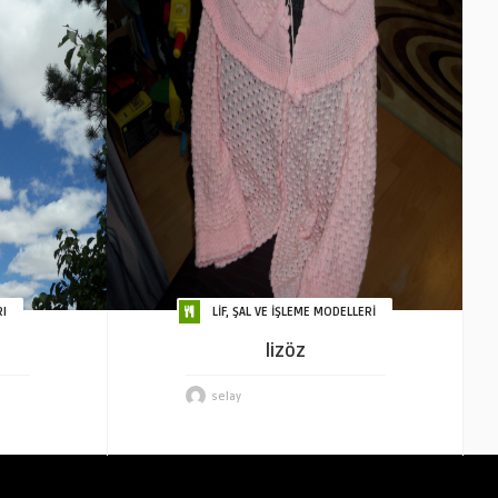
I
LİF, ŞAL VE İŞLEME MODELLERİ
lizöz
selay