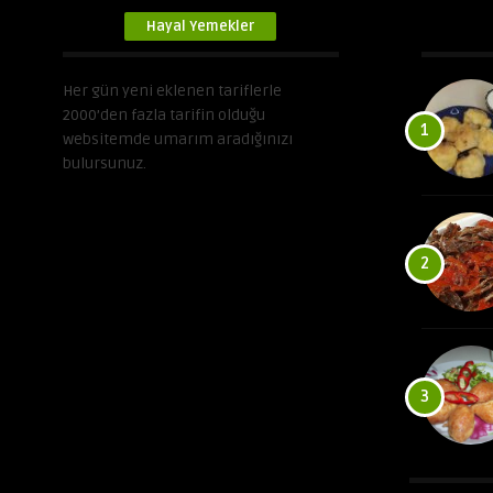
Hayal Yemekler
Her gün yeni eklenen tariflerle
2000’den fazla tarifin olduğu
1
websitemde umarım aradığınızı
bulursunuz.
2
3