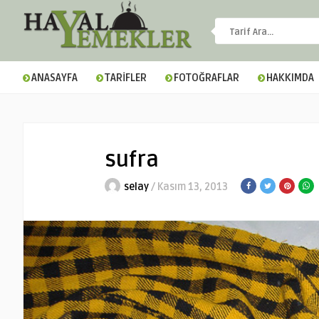
ANASAYFA
TARİFLER
FOTOĞRAFLAR
HAKKIMDA
sufra
selay
/ Kasım 13, 2013
▼
▼