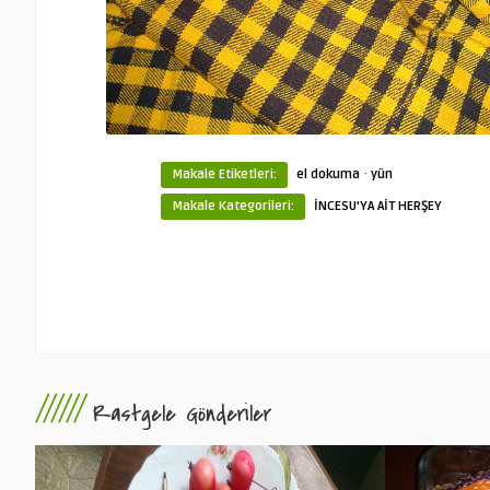
·
Makale Etiketleri:
el dokuma
yün
Makale Kategorileri:
İNCESU'YA AİT HERŞEY
//////
Rastgele Gönderiler