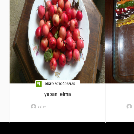
DİĞER FOTOĞRAFLAR
yabani elma
selay