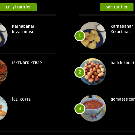
En İyi Tarifler
Son Tarifler
Karnabahar
Karnabahar
Kızartması
Kızartması
1
İSKENDER KEBAP
ballı lokma t
2
İÇLİ KÖFTE
domates çor
3