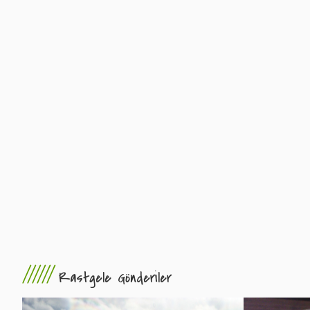
//////
Rastgele Gönderiler