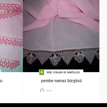
İĞNE OYALARI VE DANTELLER
sı
pembe namaz bürgüsü
selay