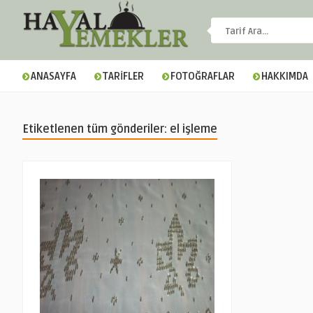
ANASAYFA
TARİFLER
FOTOĞRAFLAR
HAKKIMDA
Etiketlenen tüm gönderiler: el işleme
▼
▼