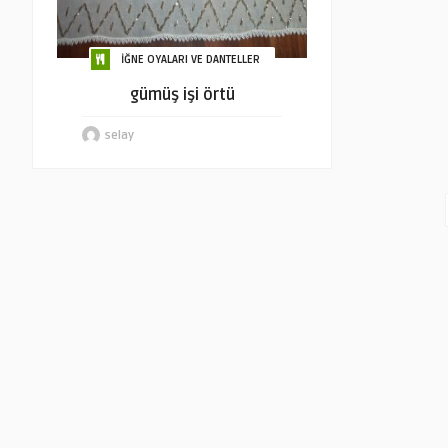
İĞNE OYALARI VE DANTELLER
gümüş işi örtü
selay