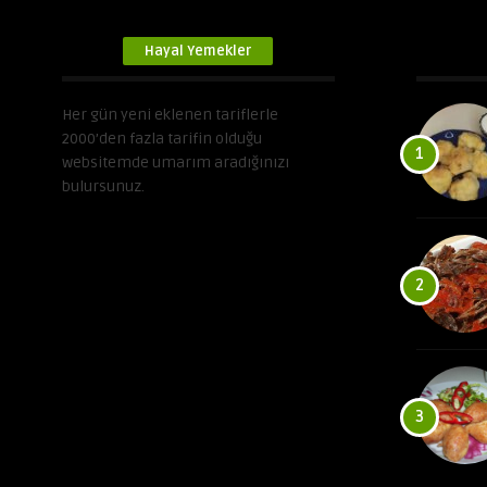
Hayal Yemekler
Her gün yeni eklenen tariflerle
2000’den fazla tarifin olduğu
1
websitemde umarım aradığınızı
bulursunuz.
2
3