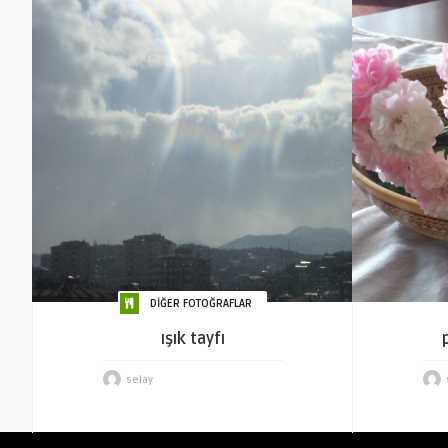
DİĞER FOTOĞRAFLAR
ışık tayfı
selay