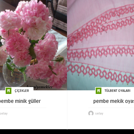
ÇİÇEKLER
TÜLBENT OYALARI
pembe minik güller
pembe mekik oya
selay
selay