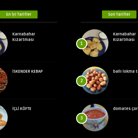
En İyi Tarifler
Son Tarifler
Karnabahar
Karnabahar
Kızartması
Kızartması
1
İSKENDER KEBAP
ballı lokma t
2
İÇLİ KÖFTE
domates çor
3