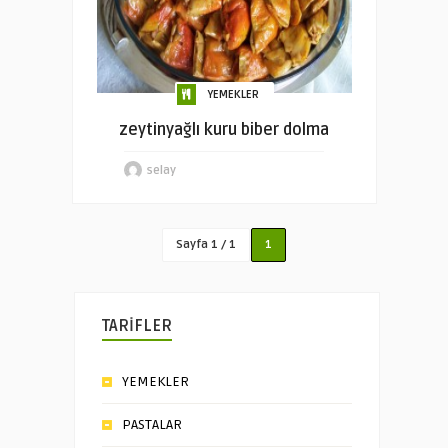
YEMEKLER
zeytinyağlı kuru biber dolma
selay
Sayfa 1 / 1
1
TARİFLER
YEMEKLER
PASTALAR