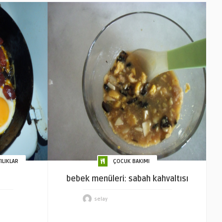
ILIKLAR
ÇOCUK BAKIMI
bebek menüleri: sabah kahvaltısı
selay