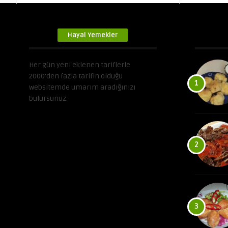
Hayal Yemekler
Her gün yeni eklenen tariflerle
2000’den fazla tarifin olduğu
1
websitemde umarım aradığınızı
bulursunuz.
2
3