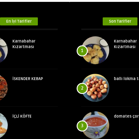
En İyi Tarifler
Son Tarifler
Karnabahar
Karnabahar
Kızartması
Kızartması
1
İSKENDER KEBAP
ballı lokma t
2
İÇLİ KÖFTE
domates çor
3