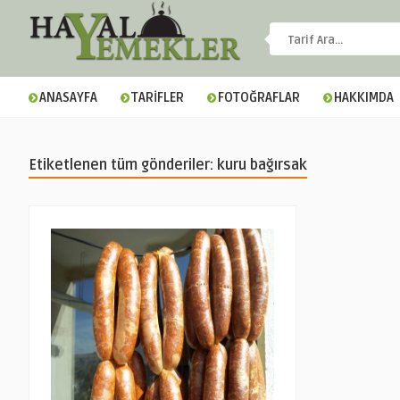
ANASAYFA
TARİFLER
FOTOĞRAFLAR
HAKKIMDA
Etiketlenen tüm gönderiler: kuru bağırsak
▼
▼