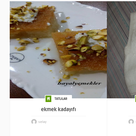
TATLILAR
ekmek kadayıfı
selay