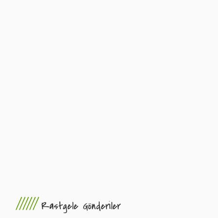
//////
Rastgele Gönderiler