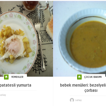
YEMEKLER
ÇOCUK BAKIMI
patatesli yumurta
bebek menüleri: bezelyeli
çorbası
selay
selay