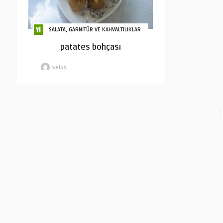
SALATA, GARNİTÜR VE KAHVALTILIKLAR
patates bohçası
selay