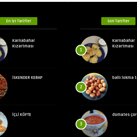
En İyi Tarifler
Son Tarifler
Karnabahar
Karnabahar
Kızartması
Kızartması
1
İSKENDER KEBAP
ballı lokma t
2
İÇLİ KÖFTE
domates çor
3