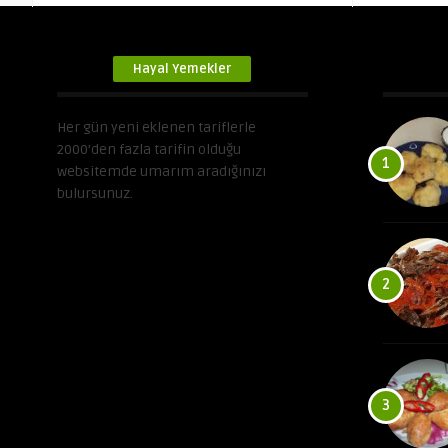
Hayal Yemekler
Her gün yeni eklenen tariflerle
2000’den fazla tarifin olduğu
1
websitemde umarım aradığınızı
bulursunuz.
2
3