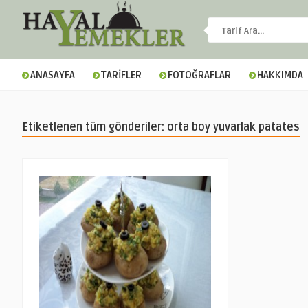
ANASAYFA
TARİFLER
FOTOĞRAFLAR
HAKKIMDA
Etiketlenen tüm gönderiler: orta boy yuvarlak patates
▼
▼