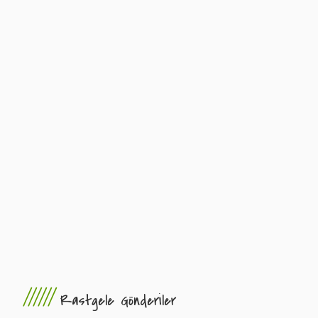
//////
Rastgele Gönderiler