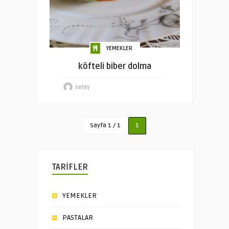
YEMEKLER
köfteli biber dolma
selay
Sayfa 1 / 1
1
TARİFLER
YEMEKLER
PASTALAR