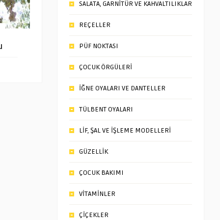
SALATA, GARNİTÜR VE KAHVALTILIKLAR
REÇELLER
u
PÜF NOKTASI
ÇOCUK ÖRGÜLERİ
İĞNE OYALARI VE DANTELLER
TÜLBENT OYALARI
LİF, ŞAL VE İŞLEME MODELLERİ
GÜZELLİK
ÇOCUK BAKIMI
VİTAMİNLER
ÇİÇEKLER