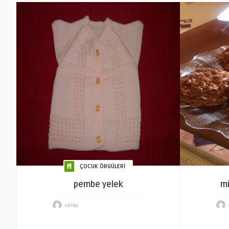
ÇOCUK ÖRGÜLERİ
pembe yelek
mi
selay