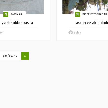
PASTALAR
DİĞER FOTOĞRAFLAR
yveli kubbe pasta
asma ve ak bulud
ay
selay
Sayfa 1 / 1
1