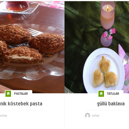
PASTALAR
TATLILAR
nik köstebek pasta
güllü baklava
selay
selay