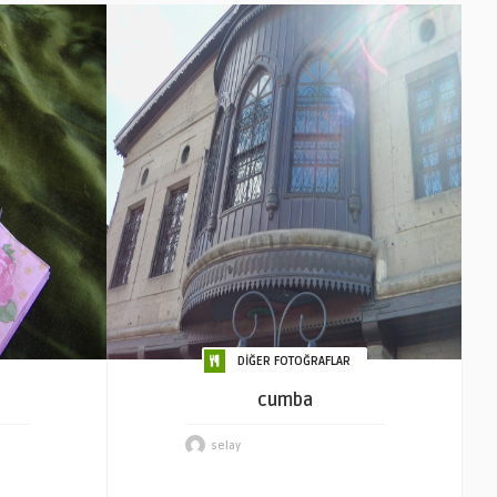
DİĞER FOTOĞRAFLAR
cumba
selay