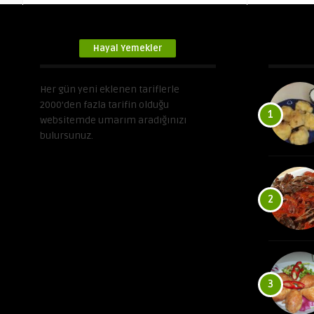
Hayal Yemekler
Her gün yeni eklenen tariflerle
2000’den fazla tarifin olduğu
1
websitemde umarım aradığınızı
bulursunuz.
2
3