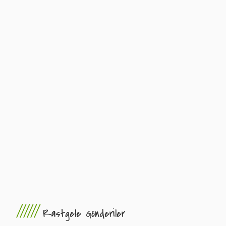
//////
Rastgele Gönderiler