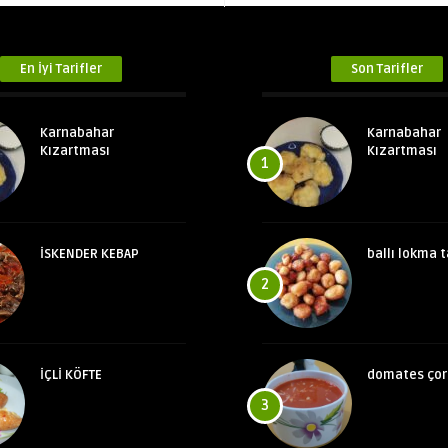
En İyi Tarifler
Son Tarifler
Karnabahar
Karnabahar
Kızartması
Kızartması
1
İSKENDER KEBAP
ballı lokma t
2
İÇLİ KÖFTE
domates çor
3