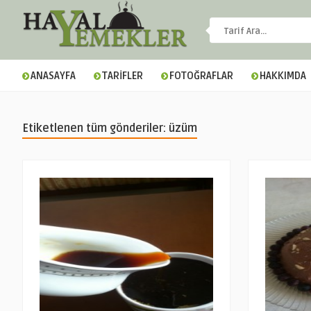
ANASAYFA
TARİFLER
FOTOĞRAFLAR
HAKKIMDA
Etiketlenen tüm gönderiler: üzüm
▼
▼