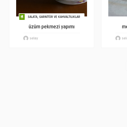
SALATA, GARNİTÜR VE KAHVALTILIKLAR
üzüm pekmezi yapımı
me
selay
sel