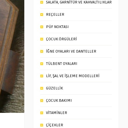
SALATA, GARNİTÜR VE KAHVALTILIKLAR
REÇELLER
PÜF NOKTASI
ÇOCUK ÖRGÜLERİ
İĞNE OYALARI VE DANTELLER
TÜLBENT OYALARI
LİF, ŞAL VE İŞLEME MODELLERİ
GÜZELLİK
ÇOCUK BAKIMI
VİTAMİNLER
ÇİÇEKLER