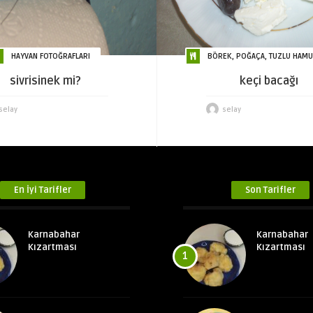
HAYVAN FOTOĞRAFLARI
BÖREK, POĞAÇA, TUZLU HAMUR
sivrisinek mi?
keçi bacağı
selay
selay
En İyi Tarifler
Son Tarifler
Karnabahar
Karnabahar
Kızartması
Kızartması
1