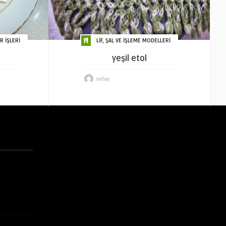
 İŞLERİ
LİF, ŞAL VE İŞLEME MODELLERİ
yeşil etol
selay