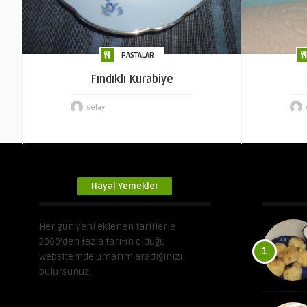
PASTALAR
Fındıklı Kurabiye
selay
Hayal Yemekler
Her gün yeni eklenen tariflerle
2000’den fazla tarifin olduğu
1
websitemde umarım aradığınızı
bulursunuz.