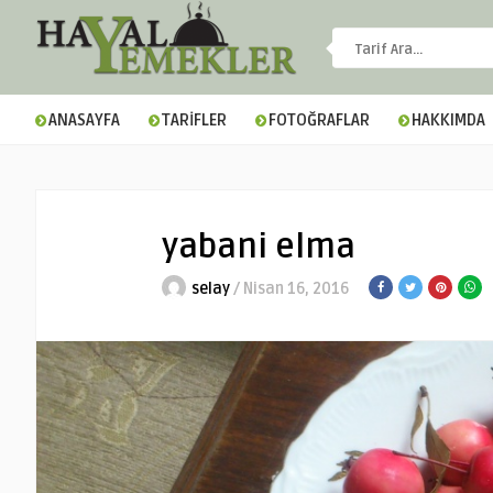
ANASAYFA
TARİFLER
FOTOĞRAFLAR
HAKKIMDA
yabani elma
selay
/ Nisan 16, 2016
▼
▼