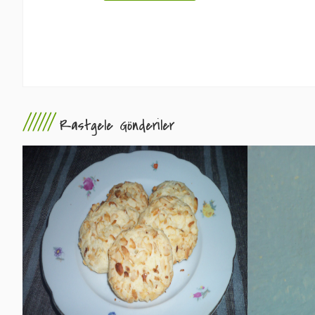
//////
Rastgele Gönderiler