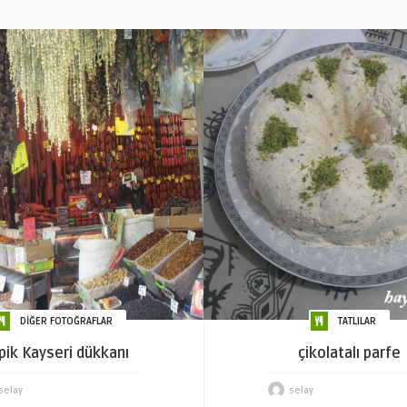
DİĞER FOTOĞRAFLAR
TATLILAR
ipik Kayseri dükkanı
çikolatalı parfe
selay
selay