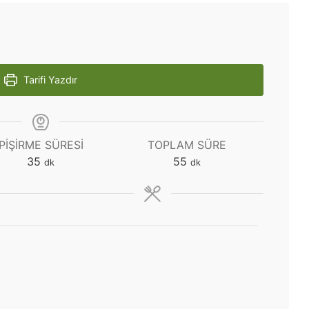
Tarifi Yazdır
PIŞIRME SÜRESI
TOPLAM SÜRE
dakika
dakika
35
55
dk
dk