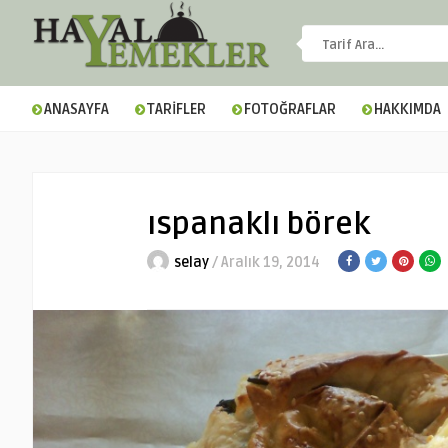
ANASAYFA
TARİFLER
FOTOĞRAFLAR
HAKKIMDA
ıspanaklı börek
selay
/ Aralık 19, 2014
▼
▼