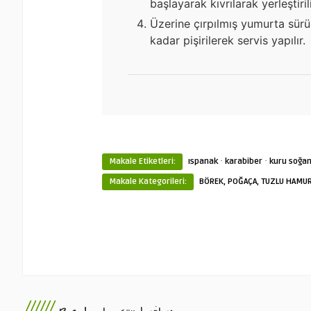
başlayarak kıvrılarak yerleştiril
Üzerine çırpılmış yumurta sürü
kadar pişirilerek servis yapılır.
·
·
Makale Etiketleri:
ıspanak
karabiber
kuru soğa
Makale Kategorileri:
BÖREK, POĞAÇA, TUZLU HAMUR