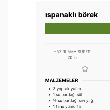
ıspanaklı börek
HAZIRLAMA SÜRESI
dakika
20
dk
MALZEMELER
3
yaprak yufka
1
su bardağı süt
½
su bardağı sıvı yağ
1
tane yumurta