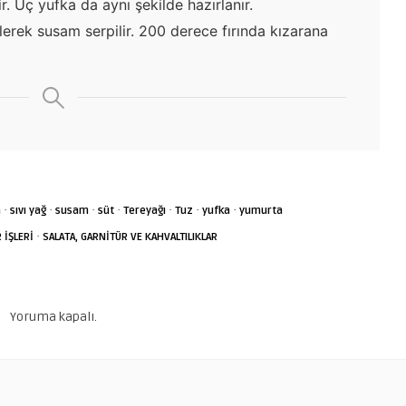
ir. Üç yufka da aynı şekilde hazırlanır.
lerek susam serpilir. 200 derece fırında kızarana
·
·
·
·
·
·
·
n
sıvı yağ
susam
süt
Tereyağı
Tuz
yufka
yumurta
·
 İŞLERİ
SALATA, GARNİTÜR VE KAHVALTILIKLAR
Yoruma kapalı.