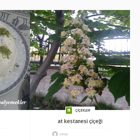
ÇİÇEKLER
at kestanesi çiçeği
selay