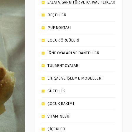
SALATA, GARNİTÜR VE KAHVALTILIKLAR
REÇELLER
PÜF NOKTASI
ÇOCUK ÖRGÜLERİ
İĞNE OYALARI VE DANTELLER
TÜLBENT OYALARI
LİF, ŞAL VE İŞLEME MODELLERİ
GÜZELLİK
ÇOCUK BAKIMI
VİTAMİNLER
ÇİÇEKLER