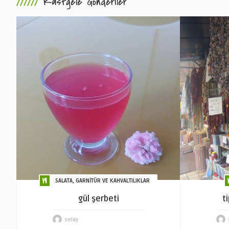
//////
Rastgele Gönderiler
SALATA, GARNİTÜR VE KAHVALTILIKLAR
gül şerbeti
t
selay