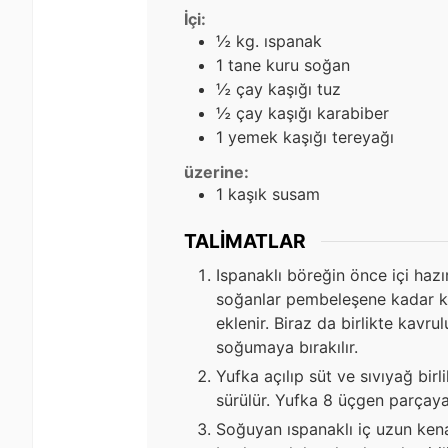
İçi:
½
kg.
ıspanak
1
tane kuru soğan
½
çay kaşığı tuz
½
çay kaşığı karabiber
1
yemek kaşığı tereyağı
üzerine:
1
kaşık susam
TALIMATLAR
Ispanaklı böreğin önce içi hazı
soğanlar pembeleşene kadar kavr
eklenir. Biraz da birlikte kavru
soğumaya bırakılır.
Yufka açılıp süt ve sıvıyağ birl
sürülür. Yufka 8 üçgen parçaya
Soğuyan ıspanaklı iç uzun kena