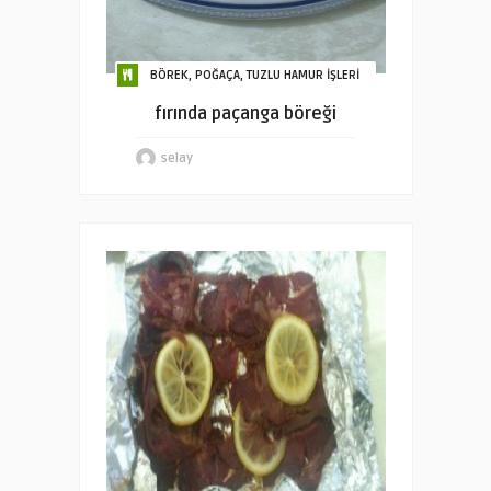
BÖREK, POĞAÇA, TUZLU HAMUR İŞLERİ
fırında paçanga böreği
selay