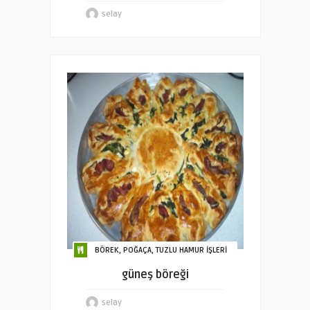
selay
BÖREK, POĞAÇA, TUZLU HAMUR İŞLERİ
güneş böreği
selay