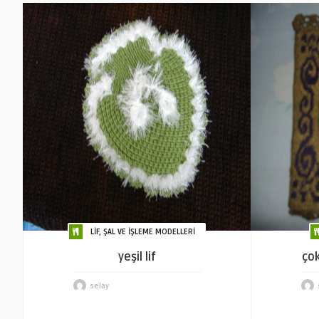
LİF, ŞAL VE İŞLEME MODELLERİ
yeşil lif
çok
selay