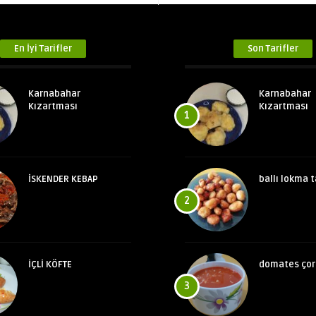
En İyi Tarifler
Son Tarifler
Karnabahar
Karnabahar
Kızartması
Kızartması
1
İSKENDER KEBAP
ballı lokma t
2
İÇLİ KÖFTE
domates çor
3