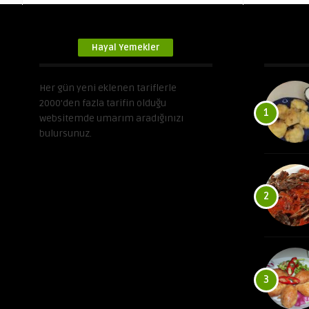
Hayal Yemekler
Her gün yeni eklenen tariflerle
2000’den fazla tarifin olduğu
1
websitemde umarım aradığınızı
bulursunuz.
2
3