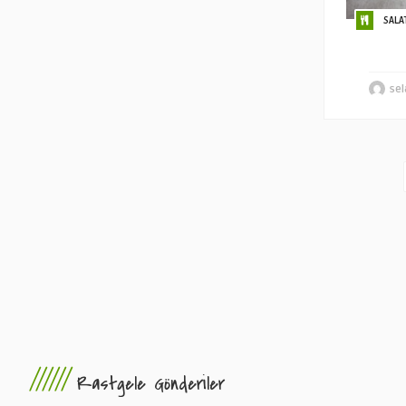
SALA
sel
//////
Rastgele Gönderiler