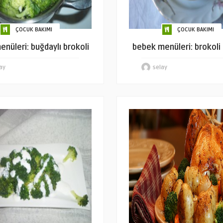
ÇOCUK BAKIMI
ÇOCUK BAKIMI
nüleri: buğdaylı brokoli
bebek menüleri: brokoli
ay
selay