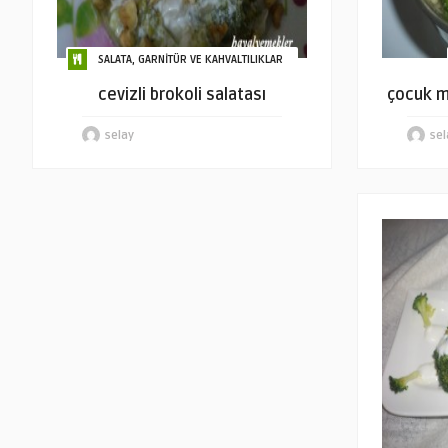
SALATA, GARNİTÜR VE KAHVALTILIKLAR
cevizli brokoli salatası
çocuk me
selay
sel