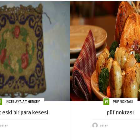
İNCESU'YA AİT HERŞEY
PÜF NOKTASI
 eski bir para kesesi
püf noktası
selay
selay