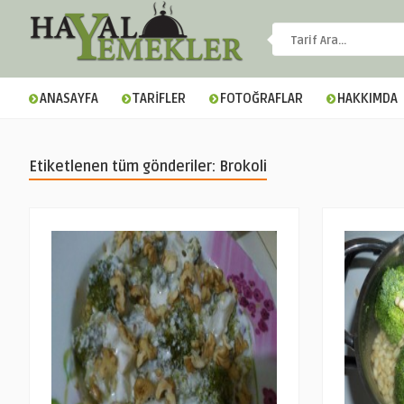
ANASAYFA
TARİFLER
FOTOĞRAFLAR
HAKKIMDA
Etiketlenen tüm gönderiler: Brokoli
▼
▼