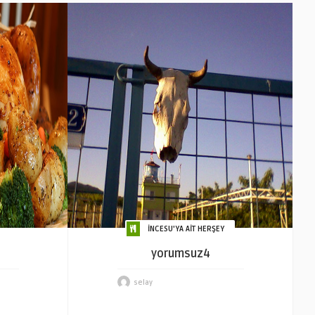
İNCESU'YA AİT HERŞEY
yorumsuz4
selay