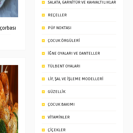
SALATA, GARNİTÜR VE KAHVALTILIKLAR
REÇELLER
 çorbası
PÜF NOKTASI
ÇOCUK ÖRGÜLERİ
İĞNE OYALARI VE DANTELLER
TÜLBENT OYALARI
LİF, ŞAL VE İŞLEME MODELLERİ
GÜZELLİK
ÇOCUK BAKIMI
VİTAMİNLER
ÇİÇEKLER