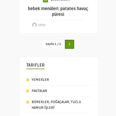
bebek menüleri: patates havuç
püresi
selay
Sayfa 1 / 1
1
TARİFLER
YEMEKLER
PASTALAR
BÖREKLER, POĞAÇALAR, TUZLU
HAMUR İŞLERİ