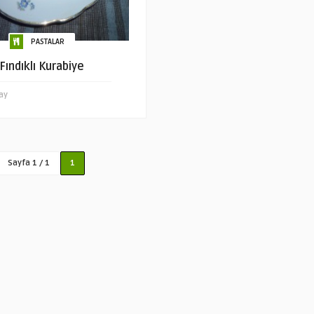
PASTALAR
Fındıklı Kurabiye
ay
Sayfa 1 / 1
1