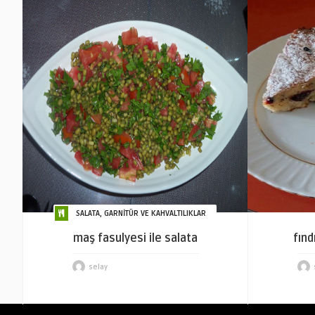
SALATA, GARNİTÜR VE KAHVALTILIKLAR
maş fasulyesi ile salata
fınd
selay