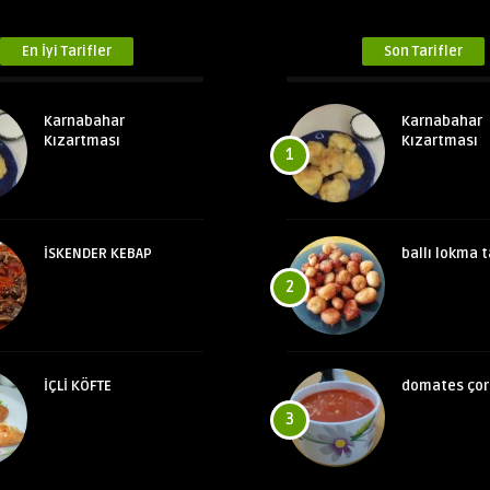
En İyi Tarifler
Son Tarifler
Karnabahar
Karnabahar
Kızartması
Kızartması
1
İSKENDER KEBAP
ballı lokma t
2
İÇLİ KÖFTE
domates çor
3