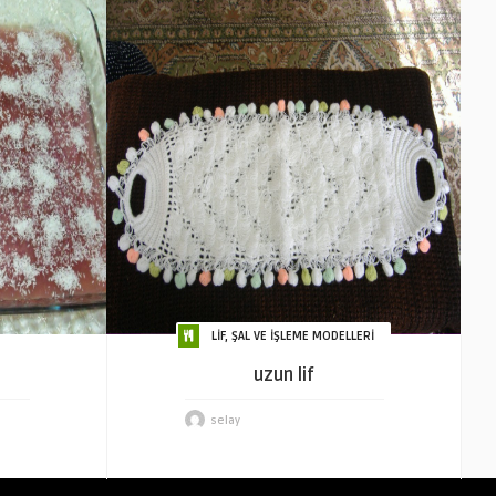
LİF, ŞAL VE İŞLEME MODELLERİ
uzun lif
selay