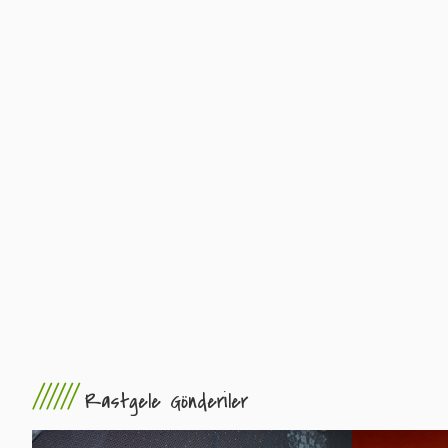
//////
Rastgele Gönderiler