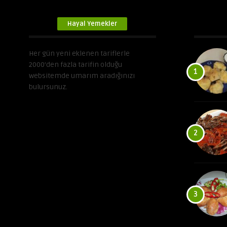
Hayal Yemekler
Her gün yeni eklenen tariflerle
2000’den fazla tarifin olduğu
1
websitemde umarım aradığınızı
bulursunuz.
2
3