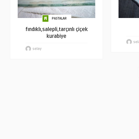
PASTALAR
fındıklı,salepli,tarçınlı çiçek
kurabiye
sel
selay