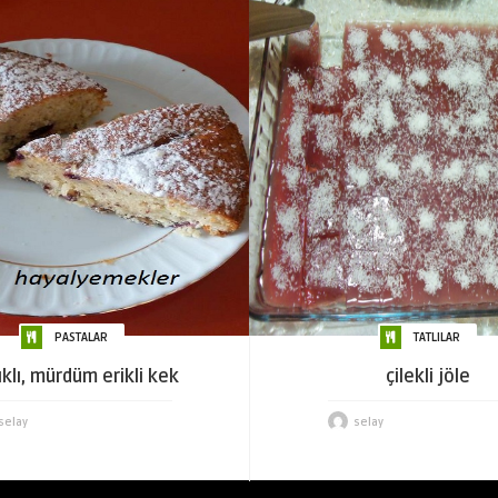
PASTALAR
TATLILAR
ıklı, mürdüm erikli kek
çilekli jöle
selay
selay