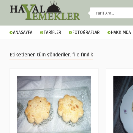
ANASAYFA
TARİFLER
FOTOĞRAFLAR
HAKKIMDA
Etiketlenen tüm gönderiler: file fındık
▼
▼