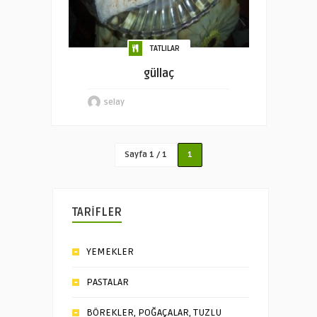
TATLILAR
güllaç
selay
Sayfa 1 / 1
1
TARİFLER
YEMEKLER
PASTALAR
BÖREKLER, POĞAÇALAR, TUZLU